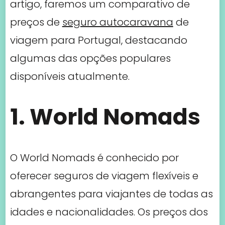
O World Nomads é conhecido por
oferecer seguros de viagem flexíveis e
abrangentes para viajantes de todas as
idades e nacionalidades. Os preços dos
seguros de viagem para Portugal com o
World Nomads variam de acordo com a
duração da viagem, a idade do viajante
e o nível de cobertura escolhido. Em
média, os preços começam em torno de
$50 USD para uma viagem de uma
semana para uma pessoa com menos