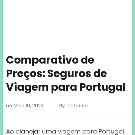
Viagem para Portugal
on
Maio 10, 2024
By
catarina
Ao planejar uma viagem para Portugal,
uma das principais preocupações dos
viajantes é garantir a segurança e o
bem-estar durante a estadia no país.
Um seguro de viagem adequado
desempenha um papel fundamental
nesse aspecto, oferecendo proteção
contra uma variedade de imprevistos