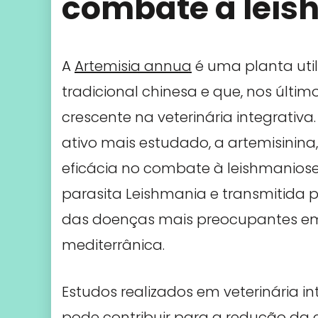
combate à leis
A
Artemisia annua
é uma planta uti
tradicional chinesa e que, nos últi
crescente na veterinária integrativa
ativo mais estudado, a artemisinin
eficácia no combate à leishmanio
parasita Leishmania e transmitida 
das doenças mais preocupantes em
mediterrânica.
Estudos realizados em veterinária i
pode contribuir para a redução da 