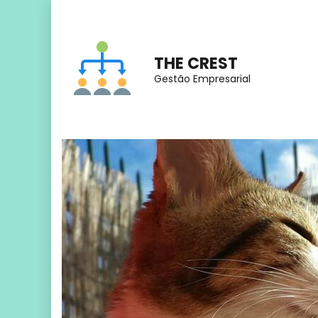
Skip
to
THE CREST
content
Gestão Empresarial
(Press
Enter)